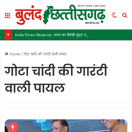
Menu
Switc
S
skin
fo
India Forex Reserve: भारत का विदेशी मुद्रा भंडार 692.9 अरब डॉलर पहुंचा, छह महीने में सबसे बड़ी साप्ताहिक बढ़त
Home
/
गोटा चांदी की गारंटी वाली पायल
गोटा चांदी की गारंटी
वाली पायल