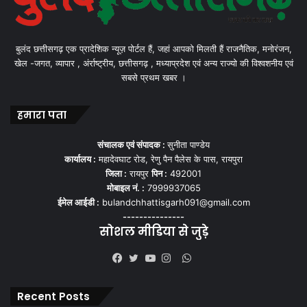
बुलंद छत्तीसगढ़ एक प्रादेशिक न्यूज़ पोर्टल हैं, जहां आपको मिलती हैं राजनैतिक, मनोरंजन,
खेल -जगत, व्यापार , अंर्राष्ट्रीय, छत्तीसगढ़ , मध्याप्रदेश एवं अन्य राज्यो की विश्वशनीय एवं
सबसे प्रथम खबर ।
हमारा पता
संचालक एवं संपादक :
सुनीता पाण्डेय
कार्यालय :
महादेवघाट रोड, रेणु पैन पैलेस के पास, रायपुरा
जिला :
रायपुर
पिन :
492001
मोबाइल नं. :
7999937065
ईमेल आईडी :
bulandchhattisgarh091@gmail.com
---------------
सोशल मीडिया से जुड़े
WhatsApp
Facebook
Twitter
YouTube
Instagram
Recent Posts