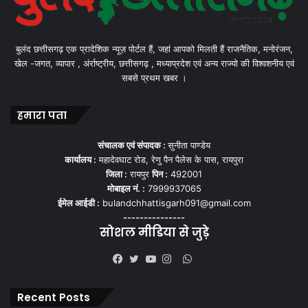
बुलंद छत्तीसगढ़ एक प्रादेशिक न्यूज़ पोर्टल हैं, जहां आपको मिलती हैं राजनैतिक, मनोरंजन,
खेल -जगत, व्यापार , अंर्राष्ट्रीय, छत्तीसगढ़ , मध्याप्रदेश एवं अन्य राज्यो की विश्वशनीय एवं
सबसे प्रथम खबर ।
हमारा पता
संचालक एवं संपादक :
सुनीता पाण्डेय
कार्यालय :
महादेवघाट रोड, रेणु पैन पैलेस के पास, रायपुरा
जिला :
रायपुर
पिन :
492001
मोबाइल नं. :
7999937065
ईमेल आईडी :
bulandchhattisgarh091@gmail.com
---------------
सोशल मीडिया से जुड़े
WhatsApp
Facebook
Twitter
YouTube
Instagram
Recent Posts