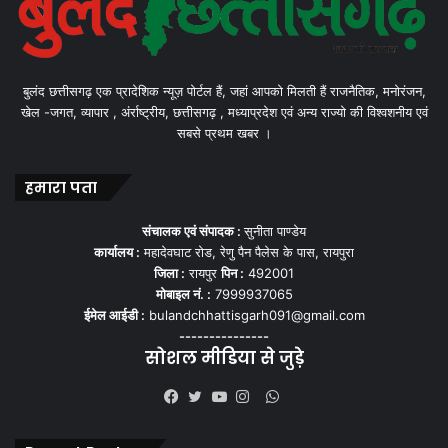
बुलंद छत्तीसगढ़ एक प्रादेशिक न्यूज़ पोर्टल हैं, जहां आपको मिलती हैं राजनैतिक, मनोरंजन,
खेल -जगत, व्यापार , अंर्राष्ट्रीय, छत्तीसगढ़ , मध्याप्रदेश एवं अन्य राज्यो की विश्वशनीय एवं
सबसे प्रथम खबर ।
हमारा पता
संचालक एवं संपादक :
सुनीता पाण्डेय
कार्यालय :
महादेवघाट रोड, रेणु पैन पैलेस के पास, रायपुरा
जिला :
रायपुर
पिन :
492001
मोबाइल नं. :
7999937065
ईमेल आईडी :
bulandchhattisgarh091@gmail.com
---------------
सोशल मीडिया से जुड़े
WhatsApp
Facebook
Twitter
YouTube
Instagram