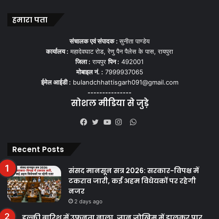
हमारा पता
संचालक एवं संपादक :
सुनीता पाण्डेय
कार्यालय :
महादेवघाट रोड, रेणु पैन पैलेस के पास, रायपुरा
जिला :
रायपुर
पिन :
492001
मोबाइल नं. :
7999937065
ईमेल आईडी :
bulandchhattisgarh091@gmail.com
---------------
सोशल मीडिया से जुड़े
WhatsApp
Facebook
Twitter
YouTube
Instagram
Recent Posts
संसद मानसून सत्र 2026: सरकार-विपक्ष में
टकराव जारी, कई अहम विधेयकों पर रहेगी
नजर
2 days ago
हल्की बारिश में उफनता नाला, जान जोखिम में डालकर पार