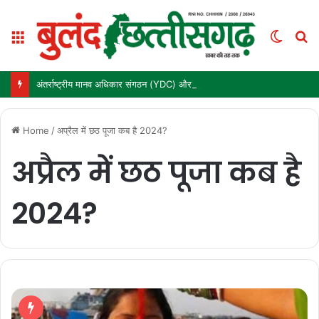
Menu
Switc
S
skin
fo
अंतर्राष्ट्रीय मानव अधिकार संगठन (YDC) और कर्ज मुक्त भारत अभियान (तर्पण) ने ‘बुलंद छत्तीसगढ़’ के संस्थापक मनोज पांडे को किया सम्मानित
Home
/
अप्रैल में छठ पूजा कब है 2024?
अप्रैल में छठ पूजा कब है
2024?