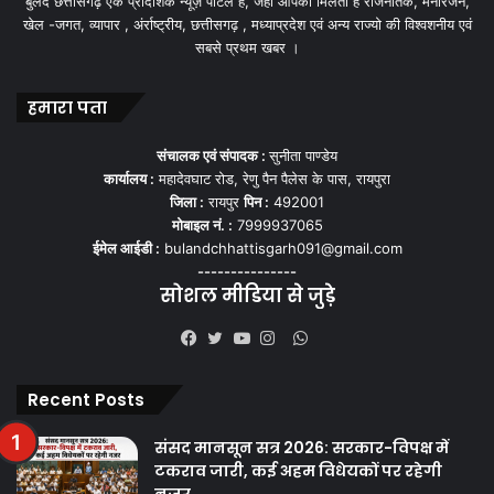
बुलंद छत्तीसगढ़ एक प्रादेशिक न्यूज़ पोर्टल हैं, जहां आपको मिलती हैं राजनैतिक, मनोरंजन,
खेल -जगत, व्यापार , अंर्राष्ट्रीय, छत्तीसगढ़ , मध्याप्रदेश एवं अन्य राज्यो की विश्वशनीय एवं
सबसे प्रथम खबर ।
हमारा पता
संचालक एवं संपादक :
सुनीता पाण्डेय
कार्यालय :
महादेवघाट रोड, रेणु पैन पैलेस के पास, रायपुरा
जिला :
रायपुर
पिन :
492001
मोबाइल नं. :
7999937065
ईमेल आईडी :
bulandchhattisgarh091@gmail.com
---------------
सोशल मीडिया से जुड़े
WhatsApp
Facebook
Twitter
YouTube
Instagram
Recent Posts
संसद मानसून सत्र 2026: सरकार-विपक्ष में
टकराव जारी, कई अहम विधेयकों पर रहेगी
नजर