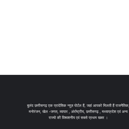
बुलंद छत्तीसगढ़ एक प्रादेशिक न्यूज़ पोर्टल हैं, जहां आपको मिलती हैं राजनैतिक
मनोरंजन, खेल -जगत, व्यापार , अंर्राष्ट्रीय, छत्तीसगढ़ , मध्याप्रदेश एवं अन्य
राज्यो की विश्वशनीय एवं सबसे प्रथम खबर ।