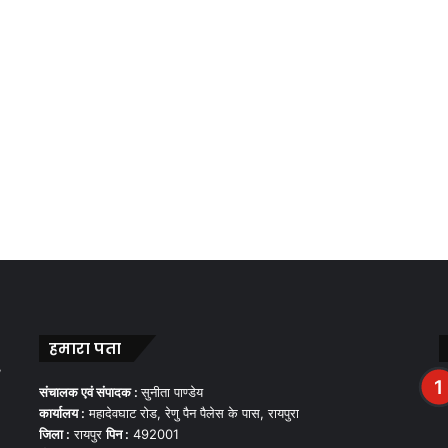
हमारा पता
,
संचालक एवं संपादक :
सुनीता पाण्डेय
कार्यालय :
महादेवघाट रोड, रेणु पैन पैलेस के पास, रायपुरा
जिला :
रायपुर
पिन :
492001