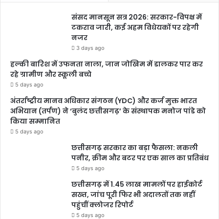
संसद मानसून सत्र 2026: सरकार-विपक्ष में
टकराव जारी, कई अहम विधेयकों पर रहेगी
नजर
3 days ago
हल्की बारिश में उफनता नाला, जान जोखिम में डालकर पार कर
पुर्तगाल vs स्पेन
रहे ग्रामीण और स्कूली बच्चे
अमेरिका vs बेल्जियम
5 days ago
अंतर्राष्ट्रीय मानव अधिकार संगठन (YDC) और कर्ज मुक्त भारत
7 जुलाई
अभियान (तर्पण) ने ‘बुलंद छत्तीसगढ़’ के संस्थापक मनोज पांडे को
किया सम्मानित
ऑस्ट्रेलिया/मिस्र के विजेता vs अर्जेंटीना/केप वर्डे के विजेता
5 days ago
स्विट्जरलैंड vs कोलंबिया/घाना के विजेता
छत्तीसगढ़ सरकार का बड़ा फैसला: नकली
पनीर, क्रीम और बटर पर एक साल का प्रतिबंध
सबसे बड़ा मुकाबला: स्पेन vs
5 days ago
पुर्तगाल
छत्तीसगढ़ में 1.45 लाख मामलों पर हाईकोर्ट
सख्त, जांच पूरी फिर भी अदालतों तक नहीं
पहुंचीं क्लोजर रिपोर्ट
राउंड ऑफ-16 का सबसे हाई-वोल्टेज मैच स्पेन और पुर्तगाल के बीच खेला
5 days ago