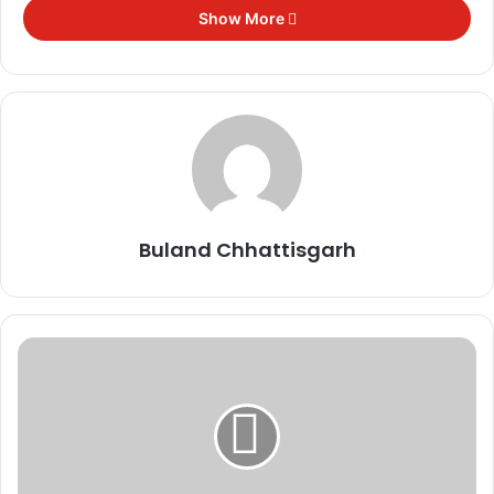
Show More
Buland Chhattisgarh
कनाडा vs मोरक्को
पराग्वे vs फ्रांस
5 जुलाई
Related Articles
IND vs ENG: भारत ने इंग्लैंड को 6 विकेट से
रौंदा, अक्षर पटेल का ऑलराउंड कमाल; वनडे