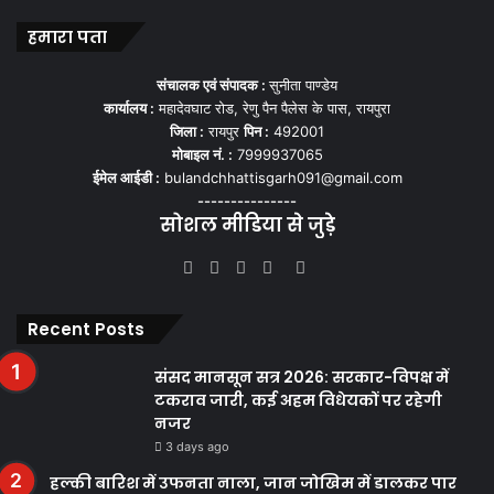
फाइनल तक का पूरा कार्यक्रम
हमारा पता
क्वार्टर फाइनल:
9 से 11 जुलाई
संचालक एवं संपादक :
सुनीता पाण्डेय
कार्यालय :
महादेवघाट रोड, रेणु पैन पैलेस के पास, रायपुरा
सेमीफाइनल:
14 और 15 जुलाई
जिला :
रायपुर
पिन :
492001
तीसरे स्थान का मुकाबला:
18 जुलाई
मोबाइल नं. :
7999937065
ईमेल आईडी :
bulandchhattisgarh091@gmail.com
फाइनल:
19 जुलाई
---------------
सोशल मीडिया से जुड़े
Facebook
Twitter
YouTube
Instagram
WhatsApp
Recent Posts
संसद मानसून सत्र 2026: सरकार-विपक्ष में
टकराव जारी, कई अहम विधेयकों पर रहेगी
नजर
3 days ago
हल्की बारिश में उफनता नाला, जान जोखिम में डालकर पार