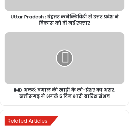
सीरीज में 1-0 की बढ़त
3 weeks ago
Uttar Pradesh : बेहतर कनेक्टिविटी से उत्तर प्रदेश ने
विकास को दी नई रफ्तार
IND vs ENG 1st ODI 2026 : टी20 की निराशा
भुलाकर नई शुरुआत की चुनौती, रोहित-विराट
पर रहेंगी सभी की नजर
4 weeks ago
छत्तीसगढ़ की बेटी ज्ञानेश्वरी यादव का कमाल,
2026 कॉमनवेल्थ गेम्स के लिए भारतीय टीम
में चयन
4 weeks ago
IMD अलर्ट: बंगाल की खाड़ी के लो-प्रेशर का असर,
क्रिकेट में इंग्लैंड का दबदबा, भारत को 4-0 से
छत्तीसगढ़ में अगले 5 दिन भारी बारिश संभव
मिली करारी हार
4 weeks ago
Related Articles