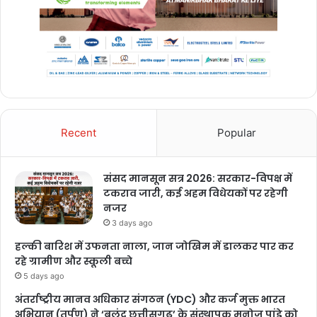
cm yogi
cmo up
uttar pradesh
Recent
Popular
yogi aditynath
संसद मानसून सत्र 2026: सरकार-विपक्ष में
टकराव जारी, कई अहम विधेयकों पर रहेगी
नजर
3 days ago
हल्की बारिश में उफनता नाला, जान जोखिम में डालकर पार कर
रहे ग्रामीण और स्कूली बच्चे
5 days ago
अंतर्राष्ट्रीय मानव अधिकार संगठन (YDC) और कर्ज मुक्त भारत
अभियान (तर्पण) ने ‘बुलंद छत्तीसगढ़’ के संस्थापक मनोज पांडे को