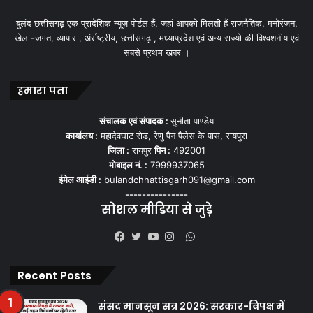
बुलंद छत्तीसगढ़ एक प्रादेशिक न्यूज़ पोर्टल हैं, जहां आपको मिलती हैं राजनैतिक, मनोरंजन,
खेल -जगत, व्यापार , अंर्राष्ट्रीय, छत्तीसगढ़ , मध्याप्रदेश एवं अन्य राज्यो की विश्वशनीय एवं
सबसे प्रथम खबर ।
हमारा पता
संचालक एवं संपादक :
सुनीता पाण्डेय
कार्यालय :
महादेवघाट रोड, रेणु पैन पैलेस के पास, रायपुरा
जिला :
रायपुर
पिन :
492001
मोबाइल नं. :
7999937065
ईमेल आईडी :
bulandchhattisgarh091@gmail.com
---------------
सोशल मीडिया से जुड़े
WhatsApp
Facebook
Twitter
YouTube
Instagram
Recent Posts
संसद मानसून सत्र 2026: सरकार-विपक्ष में