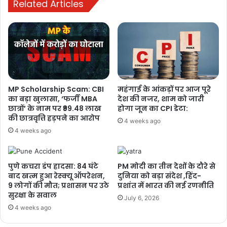
Related Articles
रही सेहत
4 weeks ago
दरभंगा AIIMS का ‘गेट’ क्यों बना देशभर में चर्चा
का विषय? जानिए पूरा मामला, क्या सचमुच
हुआ कोई घोटाला?
4 weeks ago
MP Scholarship Scam: CBI
महंगाई के आंकड़ों पर आज पूरे
का बड़ा खुलासा, ‘फर्जी MBA
देश की नजर, शाम को जारी
छात्रों’ के नाम पर ₹99.48 लाख
होगा जून का CPI डेटा:
की छात्रवृत्ति हड़पने का आरोप
4 weeks ago
4 weeks ago
पुणे कचरा डंप हादसा: 84 घंटे
PM मोदी का तीन देशों के दौरे से
बाद खत्म हुआ रेस्क्यू ऑपरेशन,
दुनिया को बड़ा संदेश ,हिंद-
9 लोगों की मौत; प्रशासन पर उठे
प्रशांत में भारत की नई रणनीति
सुरक्षा के सवाल
July 6, 2026
4 weeks ago