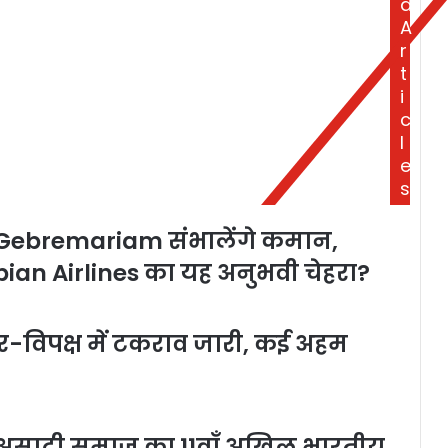
d
A
r
t
i
c
l
e
s
 Gebremariam संभालेंगे कमान,
opian Airlines का यह अनुभवी चेहरा?
-विपक्ष में टकराव जारी, कई अहम
ं असाटी समाज का 11वाँ अखिल भारतीय