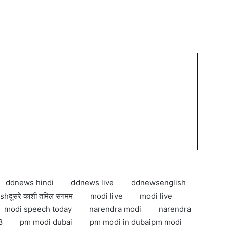
ddnews hindi
ddnews live
ddnewsenglish
shदूसरे काशी तमिल संगमम
modi live
modi live
modi speech today
narendra modi
narendra
8
pm modi dubai
pm modi in dubaipm modi