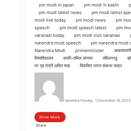
pm modi in japan
pm modi in kashi
p
pm modi latest news
pm modi latest sp
modi live today
pm modi news
pm mod
speech
pm modi speech latest
pm mod
varanasi today
pm modi visit varanasi
narendra modi speech
pm narendra modi s
Narendra Modi
primeminister
आकाशवाण
विश्वविद्यालय
काशी-तमिल संगमम
तमिलनाडु
ब्
पर गृह मंत्री अमित शाह
विकसित भारत संकल्प यात्रा
Vanshika Pandey
December 18, 2023
Facebook
Twitter
Messenger
Messenger
WhatsApp
Telegram
Show More
Share
Facebook
Twitter
Messenger
Messenger
WhatsApp
Telegram