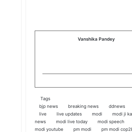
Vanshika Pandey
Tags
bjp news
breaking news
ddnews
live
live updates
modi
modi ji ka
news
modi live today
modi speech
modi youtube
pm modi
pm modi cop2