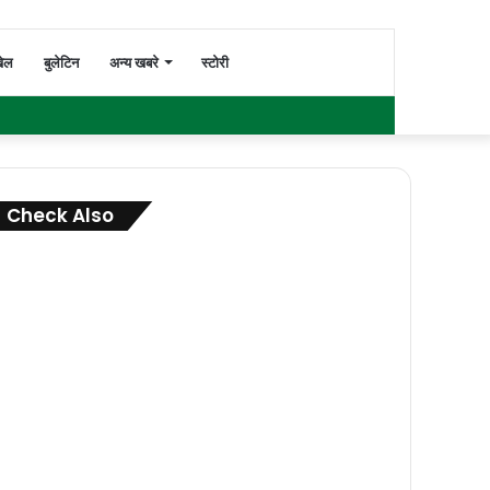
Switch
Search
ेल
बुलेटिन
अन्य खबरे
स्टोरी
Facebook
Twitter
YouTube
Instagram
WhatsApp
Sidebar
skin
for
Check Also
Close