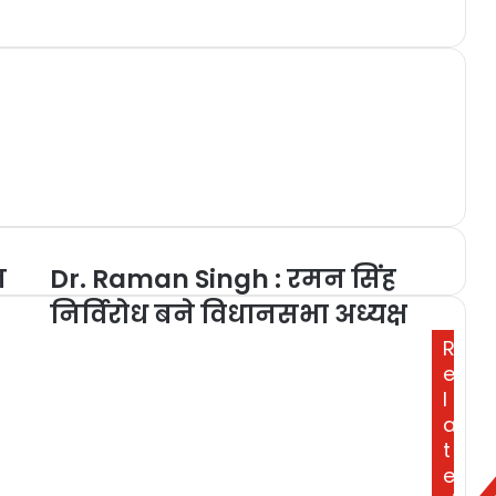
ज
Dr. Raman Singh : रमन सिंह
निर्विरोध बने विधानसभा अध्यक्ष
R
e
l
a
t
e