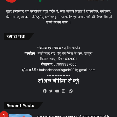
बुलंद छत्तीसगढ़ एक प्रादेशिक न्यूज़ पोर्टल हैं, जहां आपको मिलती हैं राजनैतिक, मनोरंजन,
खेल -जगत, व्यापार , अंर्राष्ट्रीय, छत्तीसगढ़ , मध्याप्रदेश एवं अन्य राज्यो की विश्वशनीय एवं
सबसे प्रथम खबर ।
हमारा पता
संचालक एवं संपादक :
सुनीता पाण्डेय
कार्यालय :
महादेवघाट रोड, रेणु पैन पैलेस के पास, रायपुरा
जिला :
रायपुर
पिन :
492001
मोबाइल नं. :
7999937065
ईमेल आईडी :
bulandchhattisgarh091@gmail.com
---------------
सोशल मीडिया से जुड़े
WhatsApp
Facebook
Twitter
YouTube
Instagram
Recent Posts
Google Data Centre: विशाखापट्टनम में ₹1