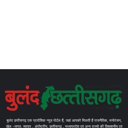
बुलंद छत्तीसगढ़ एक प्रादेशिक न्यूज़ पोर्टल हैं, जहां आपको मिलती हैं राजनैतिक, मनोरंजन,
खेल -जगत, व्यापार , अंर्राष्ट्रीय, छत्तीसगढ़ , मध्याप्रदेश एवं अन्य राज्यो की विश्वशनीय एवं