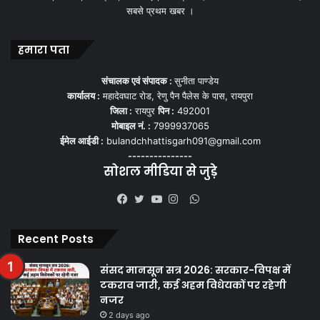
सबसे प्रथम खबर ।
हमारा पता
संचालक एवं संपादक :
सुनीता पाण्डेय
कार्यालय :
महादेवघाट रोड, रेणु पैन पैलेस के पास, रायपुरा
जिला :
रायपुर
पिन :
492001
मोबाइल नं. :
7999937065
ईमेल आईडी :
bulandchhattisgarh091@gmail.com
---------------
सोशल मीडिया से जुड़े
WhatsApp
Facebook
Twitter
YouTube
Instagram
Recent Posts
संसद मानसून सत्र 2026: सरकार-विपक्ष में
टकराव जारी, कई अहम विधेयकों पर रहेगी
नजर
2 days ago