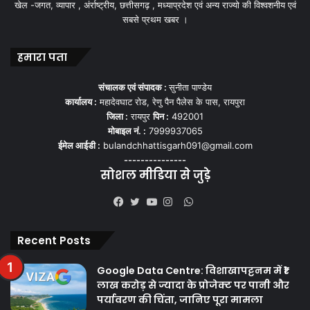
खेल -जगत, व्यापार , अंर्राष्ट्रीय, छत्तीसगढ़ , मध्याप्रदेश एवं अन्य राज्यो की विश्वशनीय एवं
सबसे प्रथम खबर ।
हमारा पता
संचालक एवं संपादक :
सुनीता पाण्डेय
कार्यालय :
महादेवघाट रोड, रेणु पैन पैलेस के पास, रायपुरा
जिला :
रायपुर
पिन :
492001
मोबाइल नं. :
7999937065
ईमेल आईडी :
bulandchhattisgarh091@gmail.com
---------------
सोशल मीडिया से जुड़े
WhatsApp
Facebook
Twitter
YouTube
Instagram
Recent Posts
Google Data Centre: विशाखापट्टनम में ₹1
लाख करोड़ से ज्यादा के प्रोजेक्ट पर पानी और
पर्यावरण की चिंता, जानिए पूरा मामला