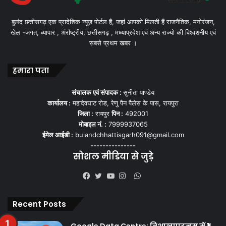
बुलंद छत्तीसगढ़ एक प्रादेशिक न्यूज़ पोर्टल हैं, जहां आपको मिलती हैं राजनैतिक, मनोरंजन,
खेल -जगत, व्यापार , अंर्राष्ट्रीय, छत्तीसगढ़ , मध्याप्रदेश एवं अन्य राज्यो की विश्वशनीय एवं
सबसे प्रथम खबर ।
हमारा पता
संचालक एवं संपादक :
सुनीता पाण्डेय
कार्यालय :
महादेवघाट रोड, रेणु पैन पैलेस के पास, रायपुरा
जिला :
रायपुर
पिन :
492001
मोबाइल नं. :
7999937065
ईमेल आईडी :
bulandchhattisgarh091@gmail.com
---------------
सोशल मीडिया से जुड़े
WhatsApp
Facebook
Twitter
YouTube
Instagram
Recent Posts
Google Data Centre: विशाखापट्टनम में ₹1