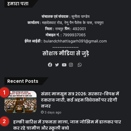
हमारा पता
संचालक एवं संपादक :
सुनीता पाण्डेय
कार्यालय :
महादेवघाट रोड, रेणु पैन पैलेस के पास, रायपुरा
जिला :
रायपुर
पिन :
492001
मोबाइल नं. :
7999937065
ईमेल आईडी :
bulandchhattisgarh091@gmail.com
---------------
सोशल मीडिया से जुड़े
WhatsApp
Facebook
Twitter
YouTube
Instagram
Recent Posts
संसद मानसून सत्र 2026: सरकार-विपक्ष में
टकराव जारी, कई अहम विधेयकों पर रहेगी
नजर
3 days ago
हल्की बारिश में उफनता नाला, जान जोखिम में डालकर पार
कर रहे ग्रामीण और स्कूली बच्चे