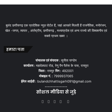
बुलंद छत्तीसगढ़ एक प्रादेशिक न्यूज़ पोर्टल हैं, जहां आपको मिलती हैं राजनैतिक, मनोरंजन,
खेल -जगत, व्यापार , अंर्राष्ट्रीय, छत्तीसगढ़ , मध्याप्रदेश एवं अन्य राज्यो की विश्वशनीय एवं
सबसे प्रथम खबर ।
हमारा पता
संचालक एवं संपादक :
सुनीता पाण्डेय
कार्यालय :
महादेवघाट रोड, रेणु पैन पैलेस के पास, रायपुरा
जिला :
रायपुर
पिन :
492001
मोबाइल नं. :
7999937065
ईमेल आईडी :
bulandchhattisgarh091@gmail.com
---------------
सोशल मीडिया से जुड़े
Facebook
Twitter
YouTube
Instagram
WhatsApp