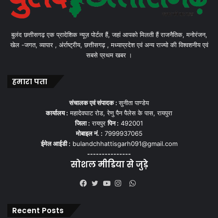
बुलंद छत्तीसगढ़ एक प्रादेशिक न्यूज़ पोर्टल हैं, जहां आपको मिलती हैं राजनैतिक, मनोरंजन,
खेल -जगत, व्यापार , अंर्राष्ट्रीय, छत्तीसगढ़ , मध्याप्रदेश एवं अन्य राज्यो की विश्वशनीय एवं
सबसे प्रथम खबर ।
हमारा पता
संचालक एवं संपादक :
सुनीता पाण्डेय
कार्यालय :
महादेवघाट रोड, रेणु पैन पैलेस के पास, रायपुरा
जिला :
रायपुर
पिन :
492001
मोबाइल नं. :
7999937065
ईमेल आईडी :
bulandchhattisgarh091@gmail.com
---------------
सोशल मीडिया से जुड़े
WhatsApp
Facebook
Twitter
YouTube
Instagram
Recent Posts