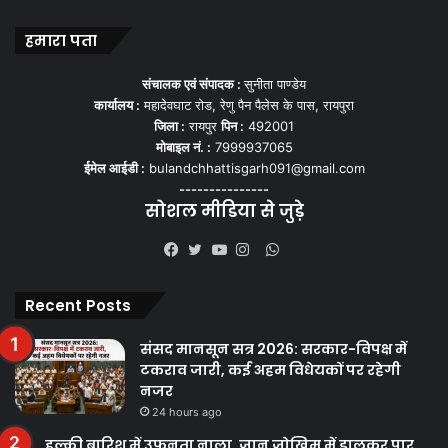
हमारा पता
संचालक एवं संपादक :
सुनीता पाण्डेय
कार्यालय :
महादेवघाट रोड, रेणु पैन पैलेस के पास, रायपुरा
जिला :
रायपुर
पिन :
492001
मोबाइल नं. :
7999937065
ईमेल आईडी :
bulandchhattisgarh091@gmail.com
---------------
सोशल मीडिया से जुड़े
WhatsApp
Facebook
Twitter
YouTube
Instagram
Recent Posts
संसद मानसून सत्र 2026: सरकार-विपक्ष में
टकराव जारी, कई अहम विधेयकों पर रहेगी
नजर
24 hours ago
हल्की बारिश में उफनता नाला, जान जोखिम में डालकर पार