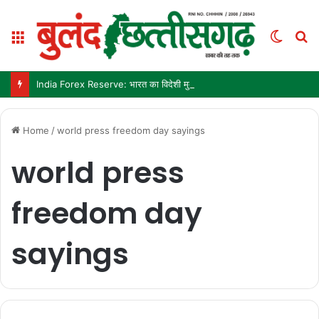
Menu
Switc
S
skin
fo
India Forex Reserve: भारत का विदेशी मुद्रा भंडार 692.9 अरब डॉलर पहुंचा, छह महीने में सबसे बड़ी साप्ताहिक बढ़त
Home
/
world press freedom day sayings
world press
freedom day
sayings