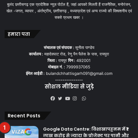
बुलंद छत्तीसगढ़ एक प्रादेशिक न्यूज़ पोर्टल हैं, जहां आपको मिलती हैं राजनैतिक, मनोरंजन,
खेल -जगत, व्यापार , अंर्राष्ट्रीय, छत्तीसगढ़ , मध्याप्रदेश एवं अन्य राज्यो की विश्वशनीय एवं
सबसे प्रथम खबर ।
हमारा पता
संचालक एवं संपादक :
सुनीता पाण्डेय
कार्यालय :
महादेवघाट रोड, रेणु पैन पैलेस के पास, रायपुरा
जिला :
रायपुर
पिन :
492001
मोबाइल नं. :
7999937065
ईमेल आईडी :
bulandchhattisgarh091@gmail.com
---------------
सोशल मीडिया से जुड़े
WhatsApp
Facebook
Twitter
YouTube
Instagram
Recent Posts
Google Data Centre: विशाखापट्टनम में ₹1
लाख करोड़ से ज्यादा के प्रोजेक्ट पर पानी और