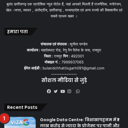
बुलंद छत्तीसगढ़ एक प्रादेशिक न्यूज़ पोर्टल हैं, जहां आपको मिलती हैं राजनैतिक, मनोरंजन,
खेल -जगत, व्यापार , अंर्राष्ट्रीय, छत्तीसगढ़ , मध्याप्रदेश एवं अन्य राज्यो की विश्वशनीय एवं
सबसे प्रथम खबर ।
हमारा पता
संचालक एवं संपादक :
सुनीता पाण्डेय
कार्यालय :
महादेवघाट रोड, रेणु पैन पैलेस के पास, रायपुरा
जिला :
रायपुर
पिन :
492001
मोबाइल नं. :
7999937065
ईमेल आईडी :
bulandchhattisgarh091@gmail.com
---------------
सोशल मीडिया से जुड़े
WhatsApp
Facebook
Twitter
YouTube
Instagram
Recent Posts
Google Data Centre: विशाखापट्टनम में ₹1
लाख करोड़ से ज्यादा के प्रोजेक्ट पर पानी और