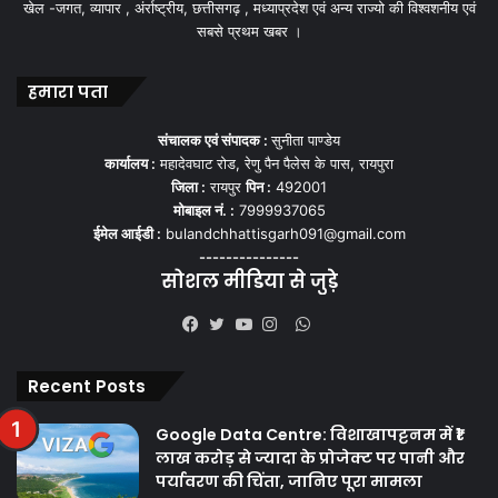
खेल -जगत, व्यापार , अंर्राष्ट्रीय, छत्तीसगढ़ , मध्याप्रदेश एवं अन्य राज्यो की विश्वशनीय एवं
सबसे प्रथम खबर ।
हमारा पता
संचालक एवं संपादक :
सुनीता पाण्डेय
कार्यालय :
महादेवघाट रोड, रेणु पैन पैलेस के पास, रायपुरा
जिला :
रायपुर
पिन :
492001
मोबाइल नं. :
7999937065
ईमेल आईडी :
bulandchhattisgarh091@gmail.com
---------------
सोशल मीडिया से जुड़े
WhatsApp
Facebook
Twitter
YouTube
Instagram
Recent Posts
Google Data Centre: विशाखापट्टनम में ₹1
लाख करोड़ से ज्यादा के प्रोजेक्ट पर पानी और
पर्यावरण की चिंता, जानिए पूरा मामला