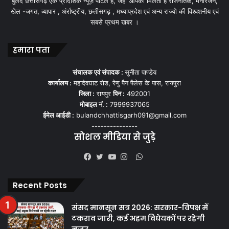
बुलंद छत्तीसगढ़ एक प्रादेशिक न्यूज़ पोर्टल हैं, जहां आपको मिलती हैं राजनैतिक, मनोरंजन,
खेल -जगत, व्यापार , अंर्राष्ट्रीय, छत्तीसगढ़ , मध्याप्रदेश एवं अन्य राज्यो की विश्वशनीय एवं
सबसे प्रथम खबर ।
हमारा पता
संचालक एवं संपादक :
सुनीता पाण्डेय
कार्यालय :
महादेवघाट रोड, रेणु पैन पैलेस के पास, रायपुरा
जिला :
रायपुर
पिन :
492001
मोबाइल नं. :
7999937065
ईमेल आईडी :
bulandchhattisgarh091@gmail.com
---------------
सोशल मीडिया से जुड़े
WhatsApp
Facebook
Twitter
YouTube
Instagram
Recent Posts
संसद मानसून सत्र 2026: सरकार-विपक्ष में
टकराव जारी, कई अहम विधेयकों पर रहेगी
नजर