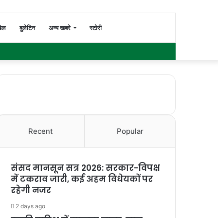
Switch
Search
ेल
बुलेटिन
अन्य खबरे
स्टोरी
Facebook
Twitter
YouTube
Instagram
WhatsApp
Sidebar
skin
for
Recent
Popular
संसद मानसून सत्र 2026: सरकार-विपक्ष
में टकराव जारी, कई अहम विधेयकों पर
रहेगी नजर
2 days ago