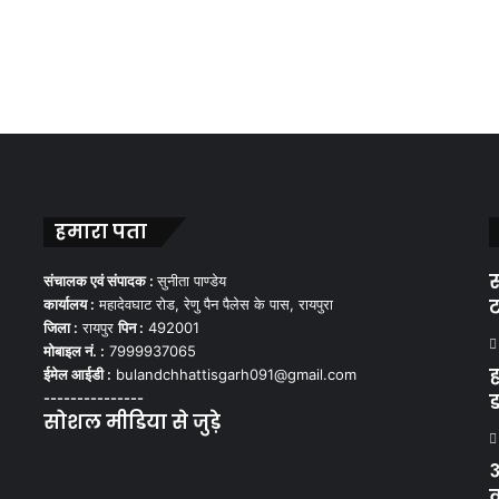
हमारा पता
स
संचालक एवं संपादक :
सुनीता पाण्डेय
ट
कार्यालय :
महादेवघाट रोड, रेणु पैन पैलेस के पास, रायपुरा
जिला :
रायपुर
पिन :
492001
मोबाइल नं. :
7999937065
ह
ईमेल आईडी :
bulandchhattisgarh091@gmail.com
---------------
ड
सोशल मीडिया से जुड़े
Facebook
Twitter
YouTube
Instagram
WhatsApp
अ
क