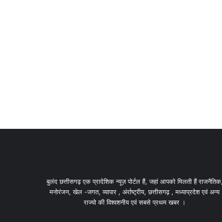
बुलंद छत्तीसगढ़ एक प्रादेशिक न्यूज़ पोर्टल हैं, जहां आपको मिलती हैं राजनैतिक
मनोरंजन, खेल -जगत, व्यापार , अंर्राष्ट्रीय, छत्तीसगढ़ , मध्याप्रदेश एवं अन्य
राज्यो की विश्वशनीय एवं सबसे प्रथम खबर ।