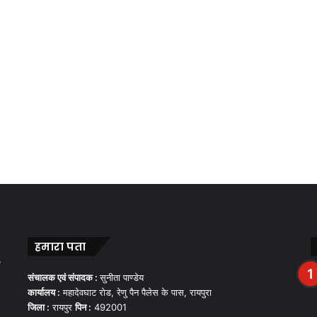
हमारा पता
,
संचालक एवं संपादक :
सुनीता पाण्डेय
कार्यालय :
महादेवघाट रोड, रेणु पैन पैलेस के पास, रायपुरा
जिला :
रायपुर
पिन :
492001