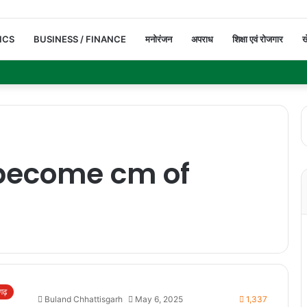
ICS
BUSINESS / FINANCE
मनोरंजन
अपराध
शिक्षा एवं रोजगार
ख
 become cm of
सगढ़
Buland Chhattisgarh
May 6, 2025
1,337