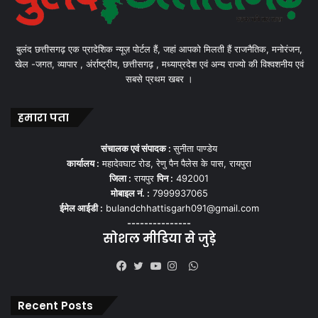
बुलंद छत्तीसगढ़ एक प्रादेशिक न्यूज़ पोर्टल हैं, जहां आपको मिलती हैं राजनैतिक, मनोरंजन,
खेल -जगत, व्यापार , अंर्राष्ट्रीय, छत्तीसगढ़ , मध्याप्रदेश एवं अन्य राज्यो की विश्वशनीय एवं
सबसे प्रथम खबर ।
हमारा पता
संचालक एवं संपादक :
सुनीता पाण्डेय
कार्यालय :
महादेवघाट रोड, रेणु पैन पैलेस के पास, रायपुरा
जिला :
रायपुर
पिन :
492001
मोबाइल नं. :
7999937065
ईमेल आईडी :
bulandchhattisgarh091@gmail.com
---------------
सोशल मीडिया से जुड़े
WhatsApp
Facebook
Twitter
YouTube
Instagram
Recent Posts