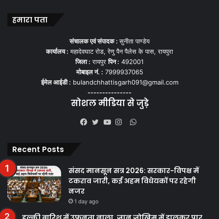
हमारा पता
संचालक एवं संपादक :
सुनीता पाण्डेय
कार्यालय :
महादेवघाट रोड, रेणु पैन पैलेस के पास, रायपुरा
जिला :
रायपुर
पिन :
492001
मोबाइल नं. :
7999937065
ईमेल आईडी :
bulandchhattisgarh091@gmail.com
---------------
सोशल मीडिया से जुड़े
WhatsApp
Facebook
Twitter
YouTube
Instagram
Recent Posts
संसद मानसून सत्र 2026: सरकार-विपक्ष में
टकराव जारी, कई अहम विधेयकों पर रहेगी
नजर
1 day ago
हल्की बारिश में उफनता नाला, जान जोखिम में डालकर पार