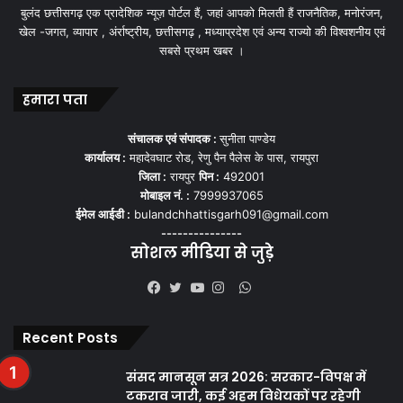
बुलंद छत्तीसगढ़ एक प्रादेशिक न्यूज़ पोर्टल हैं, जहां आपको मिलती हैं राजनैतिक, मनोरंजन,
खेल -जगत, व्यापार , अंर्राष्ट्रीय, छत्तीसगढ़ , मध्याप्रदेश एवं अन्य राज्यो की विश्वशनीय एवं
सबसे प्रथम खबर ।
हमारा पता
संचालक एवं संपादक :
सुनीता पाण्डेय
कार्यालय :
महादेवघाट रोड, रेणु पैन पैलेस के पास, रायपुरा
जिला :
रायपुर
पिन :
492001
मोबाइल नं. :
7999937065
ईमेल आईडी :
bulandchhattisgarh091@gmail.com
---------------
सोशल मीडिया से जुड़े
WhatsApp
Facebook
Twitter
YouTube
Instagram
Recent Posts
संसद मानसून सत्र 2026: सरकार-विपक्ष में
टकराव जारी, कई अहम विधेयकों पर रहेगी