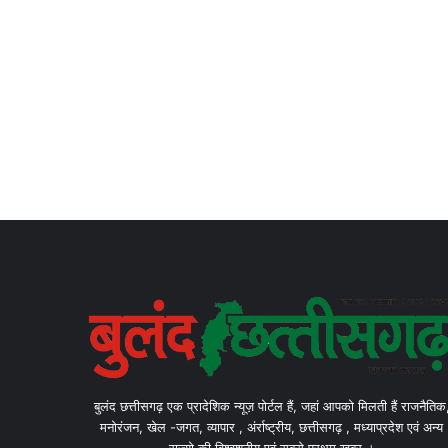
बुलंद छत्तीसगढ़ एक प्रादेशिक न्यूज़ पोर्टल हैं, जहां आपको मिलती हैं राजनैतिक
मनोरंजन, खेल -जगत, व्यापार , अंर्राष्ट्रीय, छत्तीसगढ़ , मध्याप्रदेश एवं अन्य