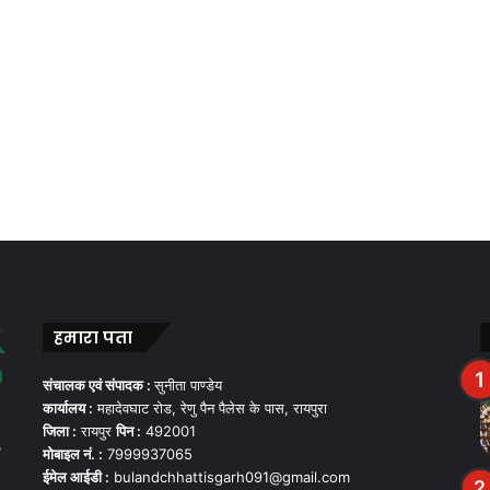
हमारा पता
संचालक एवं संपादक :
सुनीता पाण्डेय
कार्यालय :
महादेवघाट रोड, रेणु पैन पैलेस के पास, रायपुरा
जिला :
रायपुर
पिन :
492001
,
मोबाइल नं. :
7999937065
ईमेल आईडी :
bulandchhattisgarh091@gmail.com