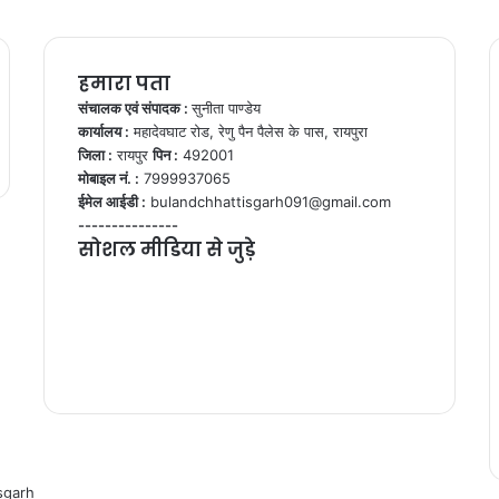
हमारा पता
संचालक एवं संपादक :
सुनीता पाण्डेय
कार्यालय :
महादेवघाट रोड, रेणु पैन पैलेस के पास, रायपुरा
जिला :
रायपुर
पिन :
492001
मोबाइल नं. :
7999937065
ईमेल आईडी :
bulandchhattisgarh091@gmail.com
---------------
सोशल मीडिया से जुड़े
Facebook
Twitter
YouTube
Instagram
WhatsApp
sgarh