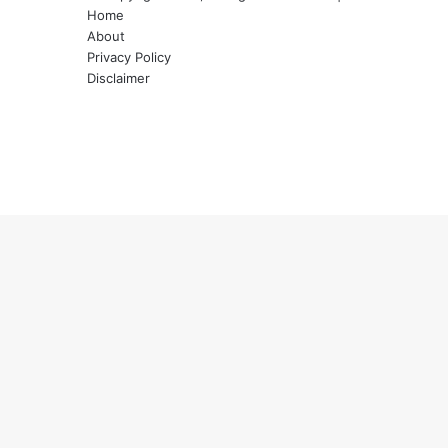
Home
About
Privacy Policy
Disclaimer
Facebook
Twitter
YouTube
Instagram
WhatsApp
Back
to
top
button