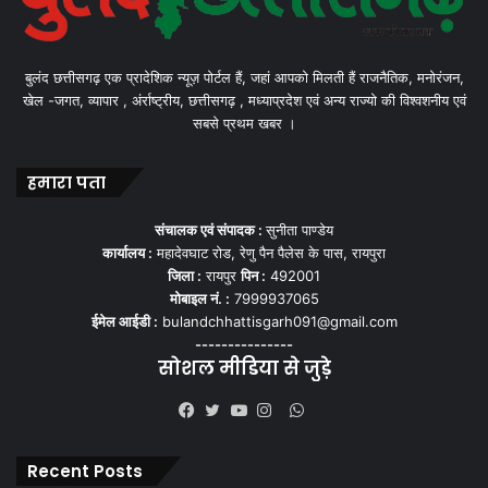
बुलंद छत्तीसगढ़ एक प्रादेशिक न्यूज़ पोर्टल हैं, जहां आपको मिलती हैं राजनैतिक, मनोरंजन,
खेल -जगत, व्यापार , अंर्राष्ट्रीय, छत्तीसगढ़ , मध्याप्रदेश एवं अन्य राज्यो की विश्वशनीय एवं
सबसे प्रथम खबर ।
हमारा पता
संचालक एवं संपादक :
सुनीता पाण्डेय
कार्यालय :
महादेवघाट रोड, रेणु पैन पैलेस के पास, रायपुरा
जिला :
रायपुर
पिन :
492001
मोबाइल नं. :
7999937065
ईमेल आईडी :
bulandchhattisgarh091@gmail.com
---------------
सोशल मीडिया से जुड़े
WhatsApp
Facebook
Twitter
YouTube
Instagram
Recent Posts