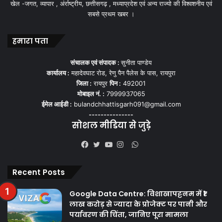
खेल -जगत, व्यापार , अंर्राष्ट्रीय, छत्तीसगढ़ , मध्याप्रदेश एवं अन्य राज्यो की विश्वशनीय एवं
सबसे प्रथम खबर ।
हमारा पता
संचालक एवं संपादक :
सुनीता पाण्डेय
कार्यालय :
महादेवघाट रोड, रेणु पैन पैलेस के पास, रायपुरा
जिला :
रायपुर
पिन :
492001
मोबाइल नं. :
7999937065
ईमेल आईडी :
bulandchhattisgarh091@gmail.com
---------------
सोशल मीडिया से जुड़े
WhatsApp
Facebook
Twitter
YouTube
Instagram
Recent Posts
Google Data Centre: विशाखापट्टनम में ₹1
लाख करोड़ से ज्यादा के प्रोजेक्ट पर पानी और
पर्यावरण की चिंता, जानिए पूरा मामला