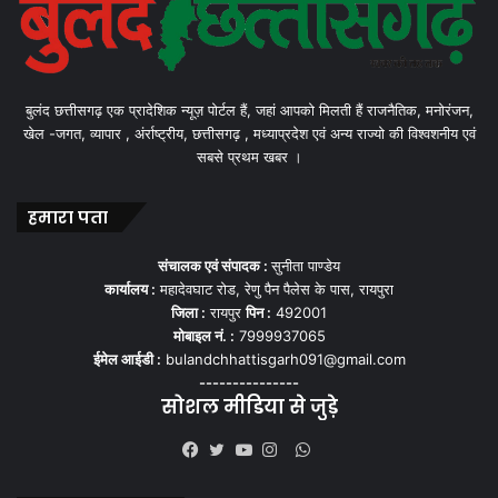
बुलंद छत्तीसगढ़ एक प्रादेशिक न्यूज़ पोर्टल हैं, जहां आपको मिलती हैं राजनैतिक, मनोरंजन,
खेल -जगत, व्यापार , अंर्राष्ट्रीय, छत्तीसगढ़ , मध्याप्रदेश एवं अन्य राज्यो की विश्वशनीय एवं
सबसे प्रथम खबर ।
हमारा पता
संचालक एवं संपादक :
सुनीता पाण्डेय
कार्यालय :
महादेवघाट रोड, रेणु पैन पैलेस के पास, रायपुरा
जिला :
रायपुर
पिन :
492001
मोबाइल नं. :
7999937065
ईमेल आईडी :
bulandchhattisgarh091@gmail.com
---------------
सोशल मीडिया से जुड़े
WhatsApp
Facebook
Twitter
YouTube
Instagram