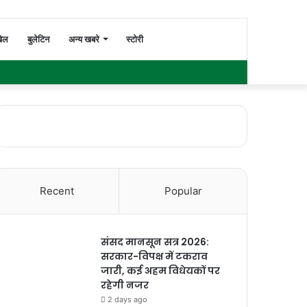
Switch
Search
ेल
बुलेटिन
अन्य खबरे
स्टोरी
Facebook
Twitter
YouTube
Instagram
WhatsApp
Sidebar
skin
for
Recent
Popular
संसद मानसून सत्र 2026:
सरकार-विपक्ष में टकराव
जारी, कई अहम विधेयकों पर
रहेगी नजर
2 days ago