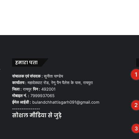
हमारा पता
,
संचालक एवं संपादक :
सुनीता पाण्डेय
कार्यालय :
महादेवघाट रोड, रेणु पैन पैलेस के पास, रायपुरा
जिला :
रायपुर
पिन :
492001
मोबाइल नं. :
7999937065
ईमेल आईडी :
bulandchhattisgarh091@gmail.com
---------------
सोशल मीडिया से जुड़े
Facebook
Twitter
YouTube
Instagram
WhatsApp