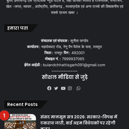
बुलंद छत्तीसगढ़ एक प्रादेशिक न्यूज़ पोर्टल हैं, जहां आपको मिलती हैं राजनैतिक, मनोरंजन,
खेल -जगत, व्यापार , अंर्राष्ट्रीय, छत्तीसगढ़ , मध्याप्रदेश एवं अन्य राज्यो की विश्वशनीय एवं
सबसे प्रथम खबर ।
हमारा पता
संचालक एवं संपादक :
सुनीता पाण्डेय
कार्यालय :
महादेवघाट रोड, रेणु पैन पैलेस के पास, रायपुरा
जिला :
रायपुर
पिन :
492001
मोबाइल नं. :
7999937065
ईमेल आईडी :
bulandchhattisgarh091@gmail.com
---------------
सोशल मीडिया से जुड़े
WhatsApp
Facebook
Twitter
YouTube
Instagram
Recent Posts
संसद मानसून सत्र 2026: सरकार-विपक्ष में
टकराव जारी, कई अहम विधेयकों पर रहेगी
नजर