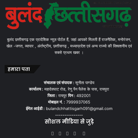
बुलंद छत्तीसगढ़ एक प्रादेशिक न्यूज़ पोर्टल हैं, जहां आपको मिलती हैं राजनैतिक, मनोरंजन,
खेल -जगत, व्यापार , अंर्राष्ट्रीय, छत्तीसगढ़ , मध्याप्रदेश एवं अन्य राज्यो की विश्वशनीय एवं
सबसे प्रथम खबर ।
हमारा पता
संचालक एवं संपादक :
सुनीता पाण्डेय
कार्यालय :
महादेवघाट रोड, रेणु पैन पैलेस के पास, रायपुरा
जिला :
रायपुर
पिन :
492001
मोबाइल नं. :
7999937065
ईमेल आईडी :
bulandchhattisgarh091@gmail.com
---------------
सोशल मीडिया से जुड़े
Facebook
Twitter
YouTube
Instagram
WhatsApp