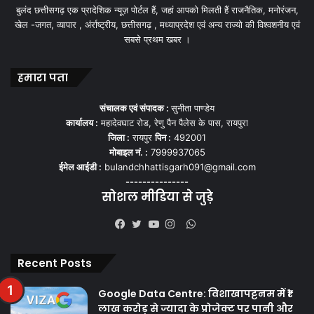
बुलंद छत्तीसगढ़ एक प्रादेशिक न्यूज़ पोर्टल हैं, जहां आपको मिलती हैं राजनैतिक, मनोरंजन,
खेल -जगत, व्यापार , अंर्राष्ट्रीय, छत्तीसगढ़ , मध्याप्रदेश एवं अन्य राज्यो की विश्वशनीय एवं
सबसे प्रथम खबर ।
हमारा पता
संचालक एवं संपादक :
सुनीता पाण्डेय
कार्यालय :
महादेवघाट रोड, रेणु पैन पैलेस के पास, रायपुरा
जिला :
रायपुर
पिन :
492001
मोबाइल नं. :
7999937065
ईमेल आईडी :
bulandchhattisgarh091@gmail.com
---------------
सोशल मीडिया से जुड़े
WhatsApp
Facebook
Twitter
YouTube
Instagram
Recent Posts
Google Data Centre: विशाखापट्टनम में ₹1
लाख करोड़ से ज्यादा के प्रोजेक्ट पर पानी और