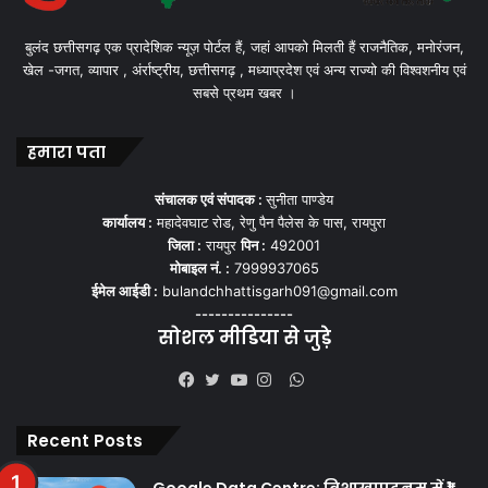
बुलंद छत्तीसगढ़ एक प्रादेशिक न्यूज़ पोर्टल हैं, जहां आपको मिलती हैं राजनैतिक, मनोरंजन,
खेल -जगत, व्यापार , अंर्राष्ट्रीय, छत्तीसगढ़ , मध्याप्रदेश एवं अन्य राज्यो की विश्वशनीय एवं
सबसे प्रथम खबर ।
हमारा पता
संचालक एवं संपादक :
सुनीता पाण्डेय
कार्यालय :
महादेवघाट रोड, रेणु पैन पैलेस के पास, रायपुरा
जिला :
रायपुर
पिन :
492001
मोबाइल नं. :
7999937065
ईमेल आईडी :
bulandchhattisgarh091@gmail.com
---------------
सोशल मीडिया से जुड़े
WhatsApp
Facebook
Twitter
YouTube
Instagram
Recent Posts
Google Data Centre: विशाखापट्टनम में ₹1