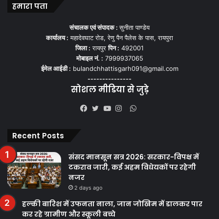
हमारा पता
संचालक एवं संपादक :
सुनीता पाण्डेय
कार्यालय :
महादेवघाट रोड, रेणु पैन पैलेस के पास, रायपुरा
जिला :
रायपुर
पिन :
492001
मोबाइल नं. :
7999937065
ईमेल आईडी :
bulandchhattisgarh091@gmail.com
---------------
सोशल मीडिया से जुड़े
WhatsApp
Facebook
Twitter
YouTube
Instagram
Recent Posts
संसद मानसून सत्र 2026: सरकार-विपक्ष में
टकराव जारी, कई अहम विधेयकों पर रहेगी
नजर
2 days ago
हल्की बारिश में उफनता नाला, जान जोखिम में डालकर पार
कर रहे ग्रामीण और स्कूली बच्चे