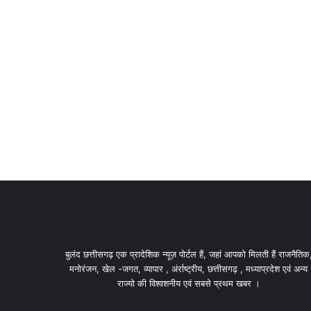
बुलंद छत्तीसगढ़ एक प्रादेशिक न्यूज़ पोर्टल हैं, जहां आपको मिलती हैं राजनैतिक
मनोरंजन, खेल -जगत, व्यापार , अंर्राष्ट्रीय, छत्तीसगढ़ , मध्याप्रदेश एवं अन्य
राज्यो की विश्वशनीय एवं सबसे प्रथम खबर ।