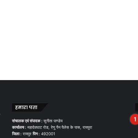
हमारा पता
,
संचालक एवं संपादक :
सुनीता पाण्डेय
कार्यालय :
महादेवघाट रोड, रेणु पैन पैलेस के पास, रायपुरा
जिला :
रायपुर
पिन :
492001