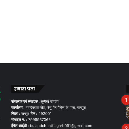
हमारा पता
संचालक एवं संपादक :
सुनीता पाण्डेय
कार्यालय :
महादेवघाट रोड, रेणु पैन पैलेस के पास, रायपुरा
जिला :
रायपुर
पिन :
492001
,
मोबाइल नं. :
7999937065
ईमेल आईडी :
bulandchhattisgarh091@gmail.com