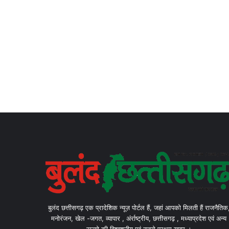
बुलंद छत्तीसगढ़ एक प्रादेशिक न्यूज़ पोर्टल हैं, जहां आपको मिलती हैं राजनैतिक
मनोरंजन, खेल -जगत, व्यापार , अंर्राष्ट्रीय, छत्तीसगढ़ , मध्याप्रदेश एवं अन्य