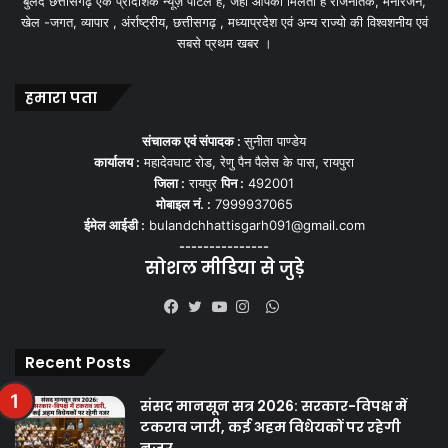
बुलंद छत्तीसगढ़ एक प्रादेशिक न्यूज़ पोर्टल हैं, जहां आपको मिलती हैं राजनैतिक, मनोरंजन,
खेल -जगत, व्यापार , अंर्राष्ट्रीय, छत्तीसगढ़ , मध्याप्रदेश एवं अन्य राज्यो की विश्वशनीय एवं
सबसे प्रथम खबर ।
हमारा पता
संचालक एवं संपादक :
सुनीता पाण्डेय
कार्यालय :
महादेवघाट रोड, रेणु पैन पैलेस के पास, रायपुरा
जिला :
रायपुर
पिन :
492001
मोबाइल नं. :
7999937065
ईमेल आईडी :
bulandchhattisgarh091@gmail.com
---------------
सोशल मीडिया से जुड़े
WhatsApp
Facebook
Twitter
YouTube
Instagram
Recent Posts
संसद मानसून सत्र 2026: सरकार-विपक्ष में
टकराव जारी, कई अहम विधेयकों पर रहेगी
नजर