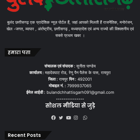
बुलंद छत्तीसगढ़ एक प्रादेशिक न्यूज़ पोर्टल हैं, जहां आपको मिलती हैं राजनैतिक, मनोरंजन,
खेल -जगत, व्यापार , अंर्राष्ट्रीय, छत्तीसगढ़ , मध्याप्रदेश एवं अन्य राज्यो की विश्वशनीय एवं
सबसे प्रथम खबर ।
हमारा पता
संचालक एवं संपादक :
सुनीता पाण्डेय
कार्यालय :
महादेवघाट रोड, रेणु पैन पैलेस के पास, रायपुरा
जिला :
रायपुर
पिन :
492001
मोबाइल नं. :
7999937065
ईमेल आईडी :
bulandchhattisgarh091@gmail.com
---------------
सोशल मीडिया से जुड़े
WhatsApp
Facebook
Twitter
YouTube
Instagram
Recent Posts