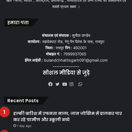
खेल -जगत, व्यापार , अंर्राष्ट्रीय, छत्तीसगढ़ , मध्याप्रदेश एवं अन्य राज्यो की विश्वशनीय एवं
सबसे प्रथम खबर ।
हमारा पता
संचालक एवं संपादक :
सुनीता पाण्डेय
कार्यालय :
महादेवघाट रोड, रेणु पैन पैलेस के पास, रायपुरा
जिला :
रायपुर
पिन :
492001
मोबाइल नं. :
7999937065
ईमेल आईडी :
bulandchhattisgarh091@gmail.com
---------------
सोशल मीडिया से जुड़े
WhatsApp
Facebook
Twitter
YouTube
Instagram
Recent Posts
हल्की बारिश में उफनता नाला, जान जोखिम में डालकर पार
कर रहे ग्रामीण और स्कूली बच्चे
1 day ago