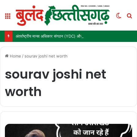
Menu
Switc
S
skin
fo
अंतर्राष्ट्रीय मानव अधिकार संगठन (YDC) और कर्ज मुक्त भारत अभियान (तर्पण) ने ‘बुलंद छत्तीसगढ़’ के संस्थापक मनोज पांडे को किया सम्मानित
Home
/
sourav joshi net worth
sourav joshi net
worth