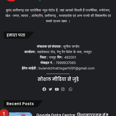
बुलंद छत्तीसगढ़ एक प्रादेशिक न्यूज़ पोर्टल हैं, जहां आपको मिलती हैं राजनैतिक, मनोरंजन,
खेल -जगत, व्यापार , अंर्राष्ट्रीय, छत्तीसगढ़ , मध्याप्रदेश एवं अन्य राज्यो की विश्वशनीय एवं
सबसे प्रथम खबर ।
हमारा पता
संचालक एवं संपादक :
सुनीता पाण्डेय
कार्यालय :
महादेवघाट रोड, रेणु पैन पैलेस के पास, रायपुरा
जिला :
रायपुर
पिन :
492001
मोबाइल नं. :
7999937065
ईमेल आईडी :
bulandchhattisgarh091@gmail.com
---------------
सोशल मीडिया से जुड़े
WhatsApp
Facebook
Twitter
YouTube
Instagram
Recent Posts
Google Data Centre: विशाखापट्टनम में ₹1