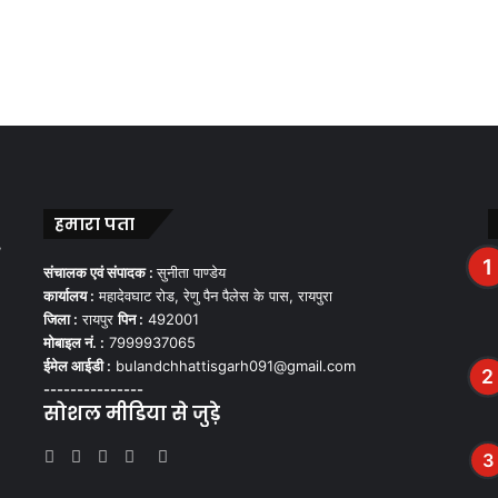
हमारा पता
,
संचालक एवं संपादक :
सुनीता पाण्डेय
कार्यालय :
महादेवघाट रोड, रेणु पैन पैलेस के पास, रायपुरा
जिला :
रायपुर
पिन :
492001
मोबाइल नं. :
7999937065
ईमेल आईडी :
bulandchhattisgarh091@gmail.com
---------------
सोशल मीडिया से जुड़े
Facebook
Twitter
YouTube
Instagram
WhatsApp