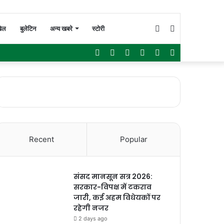
Switch
Search
ेल
बुलेटिन
अन्य खबरे
स्टोरी
Facebook
Twitter
YouTube
Instagram
WhatsApp
Sidebar
skin
for
Recent
Popular
संसद मानसून सत्र 2026:
सरकार-विपक्ष में टकराव
जारी, कई अहम विधेयकों पर
रहेगी नजर
2 days ago