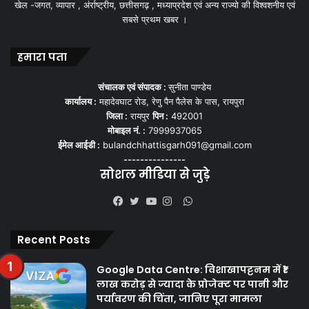
खेल -जगत, व्यापार , अंर्राष्ट्रीय, छत्तीसगढ़ , मध्याप्रदेश एवं अन्य राज्यो की विश्वशनीय एवं
सबसे प्रथम खबर ।
हमारा पता
संचालक एवं संपादक :
सुनीता पाण्डेय
कार्यालय :
महादेवघाट रोड, रेणु पैन पैलेस के पास, रायपुरा
जिला :
रायपुर
पिन :
492001
मोबाइल नं. :
7999937065
ईमेल आईडी :
bulandchhattisgarh091@gmail.com
---------------
सोशल मीडिया से जुड़े
WhatsApp
Facebook
Twitter
YouTube
Instagram
Recent Posts
Google Data Centre: विशाखापट्टनम में ₹1
लाख करोड़ से ज्यादा के प्रोजेक्ट पर पानी और
पर्यावरण की चिंता, जानिए पूरा मामला