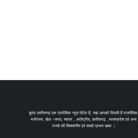
बुलंद छत्तीसगढ़ एक प्रादेशिक न्यूज़ पोर्टल हैं, जहां आपको मिलती हैं राजनैतिक
मनोरंजन, खेल -जगत, व्यापार , अंर्राष्ट्रीय, छत्तीसगढ़ , मध्याप्रदेश एवं अन्य
राज्यो की विश्वशनीय एवं सबसे प्रथम खबर ।