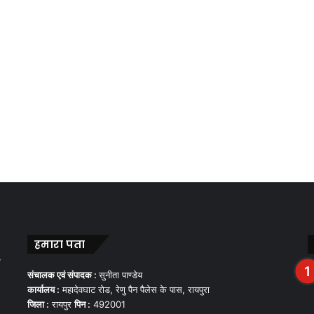
हमारा पता
,
संचालक एवं संपादक :
सुनीता पाण्डेय
कार्यालय :
महादेवघाट रोड, रेणु पैन पैलेस के पास, रायपुरा
जिला :
रायपुर
पिन :
492001