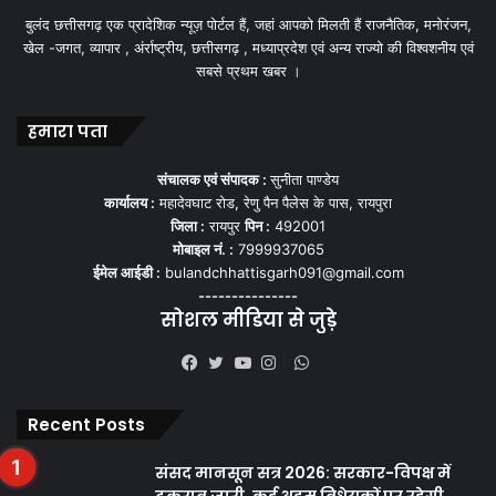
बुलंद छत्तीसगढ़ एक प्रादेशिक न्यूज़ पोर्टल हैं, जहां आपको मिलती हैं राजनैतिक, मनोरंजन,
खेल -जगत, व्यापार , अंर्राष्ट्रीय, छत्तीसगढ़ , मध्याप्रदेश एवं अन्य राज्यो की विश्वशनीय एवं
सबसे प्रथम खबर ।
हमारा पता
संचालक एवं संपादक :
सुनीता पाण्डेय
कार्यालय :
महादेवघाट रोड, रेणु पैन पैलेस के पास, रायपुरा
जिला :
रायपुर
पिन :
492001
मोबाइल नं. :
7999937065
ईमेल आईडी :
bulandchhattisgarh091@gmail.com
---------------
सोशल मीडिया से जुड़े
WhatsApp
Facebook
Twitter
YouTube
Instagram
Recent Posts
संसद मानसून सत्र 2026: सरकार-विपक्ष में
टकराव जारी, कई अहम विधेयकों पर रहेगी