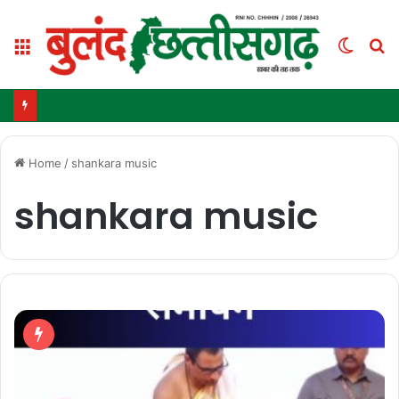
Menu
Switc
S
skin
fo
Home
/
shankara music
shankara music