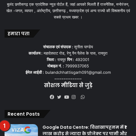
बुलंद छत्तीसगढ़ एक प्रादेशिक न्यूज़ पोर्टल हैं, जहां आपको मिलती हैं राजनैतिक, मनोरंजन,
खेल -जगत, व्यापार , अंर्राष्ट्रीय, छत्तीसगढ़ , मध्याप्रदेश एवं अन्य राज्यो की विश्वशनीय एवं
सबसे प्रथम खबर ।
हमारा पता
संचालक एवं संपादक :
सुनीता पाण्डेय
कार्यालय :
महादेवघाट रोड, रेणु पैन पैलेस के पास, रायपुरा
जिला :
रायपुर
पिन :
492001
मोबाइल नं. :
7999937065
ईमेल आईडी :
bulandchhattisgarh091@gmail.com
---------------
सोशल मीडिया से जुड़े
WhatsApp
Facebook
Twitter
YouTube
Instagram
Recent Posts
Google Data Centre: विशाखापट्टनम में ₹1
लाख करोड़ से ज्यादा के प्रोजेक्ट पर पानी और