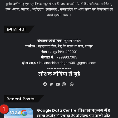
बुलंद छत्तीसगढ़ एक प्रादेशिक न्यूज़ पोर्टल हैं, जहां आपको मिलती हैं राजनैतिक, मनोरंजन,
खेल -जगत, व्यापार , अंर्राष्ट्रीय, छत्तीसगढ़ , मध्याप्रदेश एवं अन्य राज्यो की विश्वशनीय एवं
सबसे प्रथम खबर ।
हमारा पता
संचालक एवं संपादक :
सुनीता पाण्डेय
कार्यालय :
महादेवघाट रोड, रेणु पैन पैलेस के पास, रायपुरा
जिला :
रायपुर
पिन :
492001
मोबाइल नं. :
7999937065
ईमेल आईडी :
bulandchhattisgarh091@gmail.com
---------------
सोशल मीडिया से जुड़े
WhatsApp
Facebook
Twitter
YouTube
Instagram
Recent Posts
Google Data Centre: विशाखापट्टनम में ₹1
लाख करोड़ से ज्यादा के प्रोजेक्ट पर पानी और